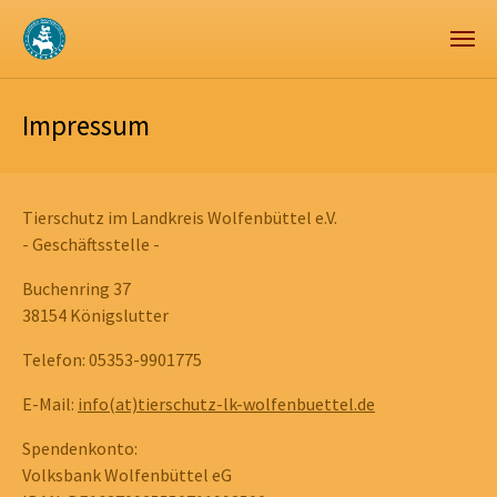
Zum Hauptinhalt springen
Skip to page footer
Impressum
Tierschutz im Landkreis Wolfenbüttel e.V.
- Geschäftsstelle -
Buchenring 37
38154 Königslutter
Telefon: 05353-9901775
E-Mail:
info(at)tierschutz-lk-wolfenbuettel.de
Spendenkonto:
Volksbank Wolfenbüttel eG