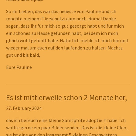
Telefonnummer:
05341 / 83 63 800
So ihr Lieben, das war das neueste von Pauline und ich
möchte meinem Tierschutzteam noch einmal Danke
Außerhalb dieser Zeiten nutzen Sie bitte folgende Mail-
sagen, dass ihr für mich so gut gesorgt habt und für mich
Adresse:
info(at)tierschutz-lk-wolfenbuettel.de
ein schönes zu Hause gefunden habt, bei dem ich mich
gleich wohl gefühlt habe. Natürlich melde ich mich hin und
wieder mal um euch auf den laufenden zu halten. Machts
Meldung von Fundtieren
gut und bis bald,
Täglich telefonisch bis 19:00 Uhr unter
05341 / 83 63 800
Eure Pauline
Show larger version
Show larger version
Show larger version
Show larger version
Show larger version
Kontakt in sehr dringenden Fällen über WhatsApp,
Mobilfunkfummer:
015253417595
Es ist mittlerweile schon 2 Monate her,
WICHTIG: Es sind KEINE Anrufe möglich, aber unser
Show larger version
Show larger version
Show larger version
Show larger version
Show larger version
Mitarbeiter meldet sich, je nach Dringlichkeit und so
27. February 2024
schnell wie möglich, ebenfalls über WhatsApp beim
Absender der Nachricht zurück.
das ich bei euch eine kleine Samtpfote adoptiert habe. Ich
Bitte geben Sie immer Ihren Namen und den Sachverhalt an
wollte gerne ein paar Bilder senden. Das ist die kleine Cleo,
und sorgen Sie dafür, dass Ihre Mobilfunknummer
sie ist eine von den insgesamt 5 kleinen Geschwistern