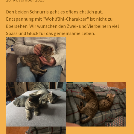
Den beiden Schnurris geht es offensichtlich gut.
Entspannung mit "Wohlfühl-Charakter" ist nicht zu
übersehen. Wir wünschen den Zwei- und Vierbeinern viel
Spass und Glück für das gemeinsame Leben.
Show larger version
Show larger version
Show larger version
Show larger version
Show larger version