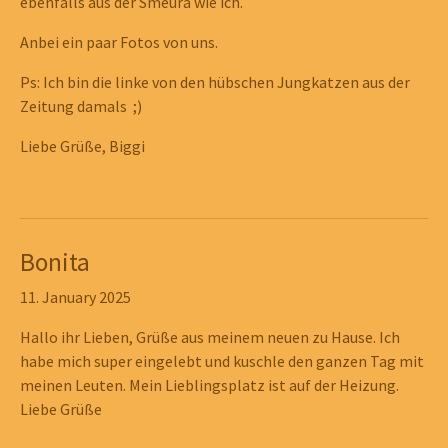
ebenfalls aus der Smeura wie ich.
Anbei ein paar Fotos von uns.
Ps: Ich bin die linke von den hübschen Jungkatzen aus der
Zeitung damals ;)
Liebe Grüße, Biggi
Bonita
Show larger version
11. January 2025
Hallo ihr Lieben, Grüße aus meinem neuen zu Hause. Ich
habe mich super eingelebt und kuschle den ganzen Tag mit
meinen Leuten. Mein Lieblingsplatz ist auf der Heizung.
Liebe Grüße