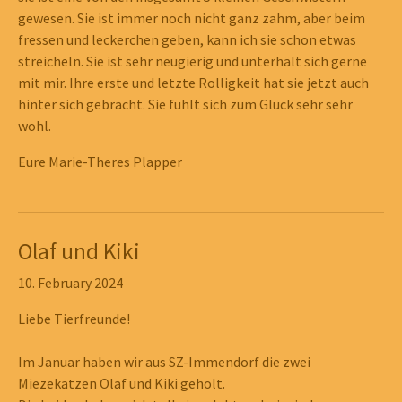
übermittelt wird!
gewesen. Sie ist immer noch nicht ganz zahm, aber beim
fressen und leckerchen geben, kann ich sie schon etwas
Nach 19:00 Uhr kontaktieren Sie bitte die Polizei Ihres
streicheln. Sie ist sehr neugierig und unterhält sich gerne
Wohnortes oder rufen bei verletzten oder kranken Tieren
mit mir. Ihre erste und letzte Rolligkeit hat sie jetzt auch
einen Tierärztlichen Notdienst an.
hinter sich gebracht. Sie fühlt sich zum Glück sehr sehr
wohl.
Eure Marie-Theres Plapper
Wichtige Links
Kontakt
Impressum
Olaf und Kiki
Show larger version
Show larger version
Datenschutzerklärung
10. February 2024
Facebook
Liebe Tierfreunde!
Im Januar haben wir aus SZ-Immendorf die zwei
Miezekatzen Olaf und Kiki geholt.