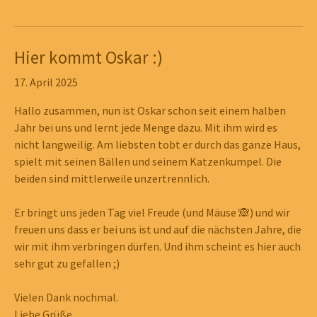
Show larger version
Show larger version
Show larger version
Show larger version
Hier kommt Oskar :)
Show larger version
Show larger version
Show larger version
Show larger version
Show larger version
Show larger version
Show larger version
17. April 2025
Hallo zusammen, nun ist Oskar schon seit einem halben
Jahr bei uns und lernt jede Menge dazu. Mit ihm wird es
nicht langweilig. Am liebsten tobt er durch das ganze Haus,
spielt mit seinen Bällen und seinem Katzenkumpel. Die
beiden sind mittlerweile unzertrennlich.
Er bringt uns jeden Tag viel Freude (und Mäuse 🙈) und wir
freuen uns dass er bei uns ist und auf die nächsten Jahre, die
wir mit ihm verbringen dürfen. Und ihm scheint es hier auch
sehr gut zu gefallen ;)
Vielen Dank nochmal.
Liebe Grüße