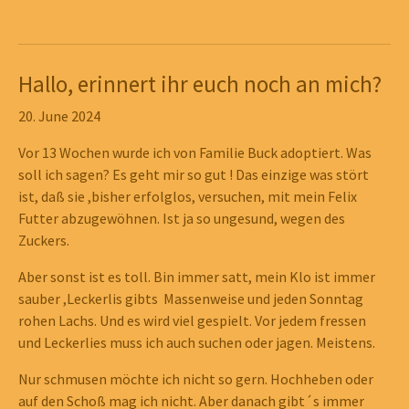
Show larger version
Show larger version
Show larger version
Show larger version
Show larger version
Show larger version
Show larger version
Show larger version
Show larger version
Hallo, erinnert ihr euch noch an mich?
Show larger version
Show larger version
Show larger version
Show larger version
Show larger version
20. June 2024
Vor 13 Wochen wurde ich von Familie Buck adoptiert. Was
soll ich sagen? Es geht mir so gut ! Das einzige was stört
ist, daß sie ,bisher erfolglos, versuchen, mit mein Felix
Futter abzugewöhnen. Ist ja so ungesund, wegen des
Zuckers.
Aber sonst ist es toll. Bin immer satt, mein Klo ist immer
sauber ,Leckerlis gibts Massenweise und jeden Sonntag
rohen Lachs. Und es wird viel gespielt. Vor jedem fressen
und Leckerlies muss ich auch suchen oder jagen. Meistens.
Nur schmusen möchte ich nicht so gern. Hochheben oder
auf den Schoß mag ich nicht. Aber danach gibt´s immer