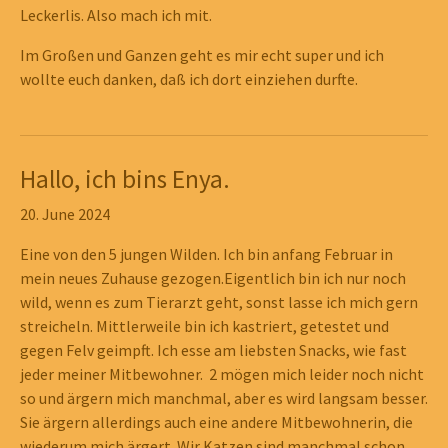
Leckerlis. Also mach ich mit.
Im Großen und Ganzen geht es mir echt super und ich
wollte euch danken, daß ich dort einziehen durfte.
Hallo, ich bins Enya.
Show larger version
Show larger version
Show larger version
Show larger version
Show larger version
Show larger version
20. June 2024
Eine von den 5 jungen Wilden. Ich bin anfang Februar in
mein neues Zuhause gezogen.Eigentlich bin ich nur noch
wild, wenn es zum Tierarzt geht, sonst lasse ich mich gern
streicheln. Mittlerweile bin ich kastriert, getestet und
gegen Felv geimpft. Ich esse am liebsten Snacks, wie fast
jeder meiner Mitbewohner. 2 mögen mich leider noch nicht
so und ärgern mich manchmal, aber es wird langsam besser.
Sie ärgern allerdings auch eine andere Mitbewohnerin, die
wiederum mich ärgert. Wir Katzen sind manchmal schon