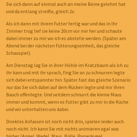
Sie sich dann auf einmal auch an meine Beine gelehnt hat
und da entlang streifte, gleich 2x.
Als ich dann mit ihrem Futter fertig war und das in Ihr
Zimmer trug lief sie keine 20cm vor mir her und schaute
dabei immer zu mir wo ich es abstelle werden. (Später am
Abend bei der nächsten Fütterungseinheit, das gleiche
Schauspiel).
Am Dienstag lag Sie in ihrer Höhle im Kratzbaum als ich zu
ihr kam und mit ihr sprach, fing Sie an zu schnurren legte
sich dabei entspannter hin. Später fast das gleiche Szenario
nur das Sie sich dabei auf dem Rücken legte und mir ihren
Bauch offenlegte. Und seitdem schnurrt die kleine Maus
immer und kommt, wenn es Futter gibt zu mir in die Küche
und wir unterhalten uns dabei.
Direktes Anfassen ist noch nicht drin, spielen leider auch
noch nicht. Ich kann Sie mit nichts animieren egal was
bisher (Angel, Wedel, Maus, Bälle, Papierkugel,