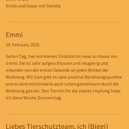
Emily und Oskar mit Familie
Emmi
19. February 2025
Guten Tag, hier ein kleiner Einblick ins neue zu Hause von
Emmi. Sie ist sehr aufgeschlossen und neugierig und
erkundet von der ersten Sekunde an jeden Winkel der
Wohnung. Mit Sam gibt es viele positive Berührungspunkte
und es wird mittlerweile auch schon gemeinsam durch die
Wohnung getobt. Den Termin für die zweite Impfung habe
ich diese Woche Donnerstag.
Show larger version
Show larger version
Show larger version
Show larger version
Show larger version
Liebes Tierschutzteam, ich (Biggi)
Show larger version
Show larger version
Show larger version
Show larger version
Show larger version
Show larger version
Show larger version
Show larger version