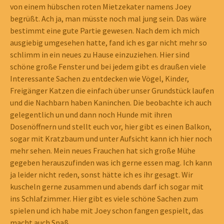
von einem hübschen roten Mietzekater namens Joey
begrüßt. Ach ja, man müsste noch mal jung sein. Das wäre
bestimmt eine gute Partie gewesen. Nach dem ich mich
ausgiebig umgesehen hatte, fand ich es gar nicht mehr so
schlimm in ein neues zu Hause einzuziehen. Hier sind
schöne große Fenster und bei jedem gibt es draußen viele
Interessante Sachen zu entdecken wie Vögel, Kinder,
Freigänger Katzen die einfach über unser Grundstück laufen
und die Nachbarn haben Kaninchen. Die beobachte ich auch
gelegentlich un und dann noch Hunde mit ihren
Kontakt
Dosenöffnern und stellt euch vor, hier gibt es einen Balkon,
sogar mit Kratzbaum und unter Aufsicht kann ich hier noch
Tierschutzhof Immendorf
mehr sehen. Mein neues Frauchen hat sich große Mühe
Immendorfer Straße 37
gegeben herauszufinden was ich gerne essen mag. Ich kann
38239 Salzgitter-Immendorf
ja leider nicht reden, sonst hätte ich es ihr gesagt. Wir
kuscheln gerne zusammen und abends darf ich sogar mit
Öffnungszeiten und telefonische Erreichbarkeit: (für alle
ins Schlafzimmer. Hier gibt es viele schöne Sachen zum
Anfragen und Interesse an der Vermittlung unserer Tiere)
spielen und ich habe mit Joey schon fangen gespielt, das
Mittwochs u. samstags: 15:00-18:00 Uhr
macht auch Spaß.