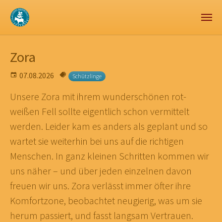
Zum Hauptinhalt springen
Skip to page footer
Zora
07.08.2026
Schützlinge
Unsere Zora mit ihrem wunderschönen rot-
weißen Fell sollte eigentlich schon vermittelt
werden. Leider kam es anders als geplant und so
wartet sie weiterhin bei uns auf die richtigen
Menschen. In ganz kleinen Schritten kommen wir
uns näher – und über jeden einzelnen davon
freuen wir uns. Zora verlässt immer öfter ihre
Komfortzone, beobachtet neugierig, was um sie
herum passiert, und fasst langsam Vertrauen.