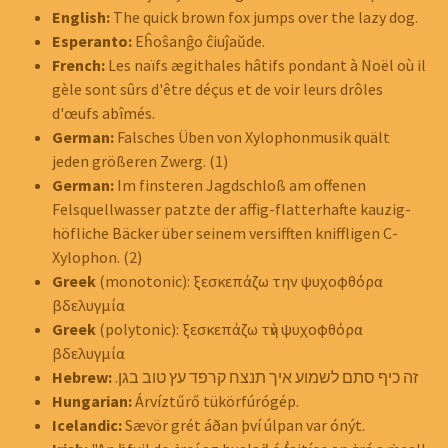
English:
The quick brown fox jumps over the lazy dog.
Esperanto:
Eĥoŝanĝo ĉiuĵaŭde.
French:
Les naïfs ægithales hâtifs pondant à Noël où il
gèle sont sûrs d'être déçus et de voir leurs drôles
d'œufs abîmés.
German:
Falsches Üben von Xylophonmusik quält
jeden größeren Zwerg. (1)
German:
Im finsteren Jagdschloß am offenen
Felsquellwasser patzte der affig-flatterhafte kauzig-
höf‌liche Bäcker über seinem versifften kniffligen C-
Xylophon.
(2)
Greek
(monotonic): ξεσκεπάζω την ψυχοφθόρα
βδελυγμία
Greek
(polytonic): ξεσκεπάζω τὴν ψυχοφθόρα
βδελυγμία
Hebrew:
זה כיף סתם לשמוע איך תנצח קרפד עץ טוב בגן.
Hungarian:
Árvíztűrő tükörfúrógép.
Icelandic:
Sævör grét áðan því úlpan var ónýt.