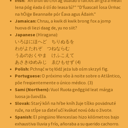
Irish:
"An ḃfuil do ċroí ag bualaḋ ó ḟaitíos an ġrá a ṁeall
lena ṗóg éada ó ṡlí do leasa ṫú?" "D'ḟuascail Íosa Úrṁac
na hÓiġe Beannaiṫe pór Éava agus Áḋaiṁ."
Jamaican:
Chruu, a kwik di kwik brong fox a jomp
huova di liezi daag de, yu no siit?
Japanese
(Hiragana):
いろはにほへど ちりぬるを
わがよたれぞ つねならむ
うゐのおくやま けふこえて
あさきゆめみじ ゑひもせず (4)
Polish:
Pchnąć w tę łódź jeża lub ośm skrzyń fig.
Portuguese:
O próximo vôo à noite sobre o Atlântico,
põe freqüentemente o único médico. (3)
Sami (Northern):
Vuol Ruoŧa geđggiid leat máŋga
luosa ja čuovžža.
Slovak:
Starý kôň na hŕbe kníh žuje tíško povädnuté
ruže, na stĺpe sa ďateľ učí kvákať novú ódu o živote.
Spanish:
El pingüino Wenceslao hizo kilómetros bajo
exhaustiva lluvia y frío, añoraba a su querido cachorro.