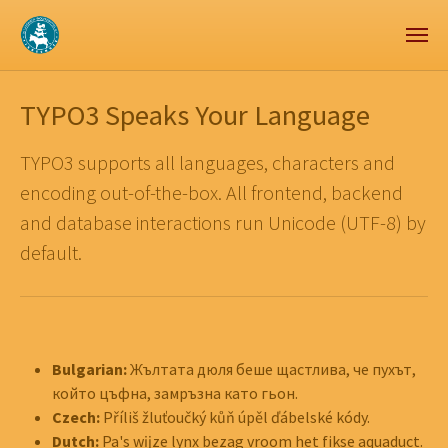
Zum Hauptinhalt springen
Skip to page footer
TYPO3 Speaks Your Language
TYPO3 supports all languages, characters and
encoding out-of-the-box. All frontend, backend
and database interactions run Unicode (UTF-8) by
default.
Bulgarian:
Жълтата дюля беше щастлива, че пухът,
който цъфна, замръзна като гьон.
Czech:
Příliš žluťoučký kůň úpěl ďábelské kódy.
Dutch:
Pa's wĳze lynx bezag vroom het fikse aquaduct.