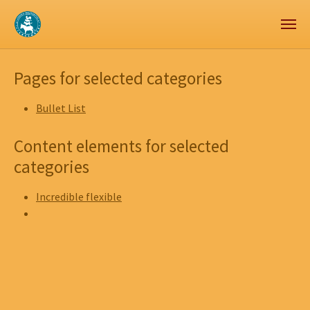
Zum Hauptinhalt springen
Skip to page footer
Pages for selected categories
Bullet List
Content elements for selected
categories
Incredible flexible