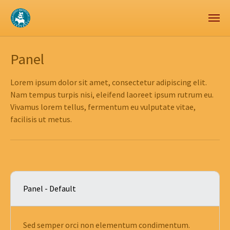
Zum Hauptinhalt springen
Skip to page footer
Panel
Lorem ipsum dolor sit amet, consectetur adipiscing elit.
Nam tempus turpis nisi, eleifend laoreet ipsum rutrum eu.
Vivamus lorem tellus, fermentum eu vulputate vitae,
facilisis ut metus.
Panel - Default
Sed semper orci non elementum condimentum.