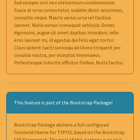
Sed semper orci non elementum condimentum.
Fusce at urna consectetur, sodales dolor accumsan,
convallis neque. Mauris varius urna vel facilisis
laoreet. Nulla cursus consequat vehicula. Donec
dignissim, augue sit amet dapibus interdum, odio
eros laoreet mi, id egestas dui felis eget tortor.
Class aptent taciti sociosqu ad litora torquent per
conubia nostra, per inceptos himenaeos.
Pellentesque lobortis efficitur finibus. Nulla facilisi.
This feature is part of the Bootstrap Package!
Bootstrap Package delivers a full configured
frontend theme for TYPO3, based on the Bootstrap
CSS Framework. The goal of this package is to give