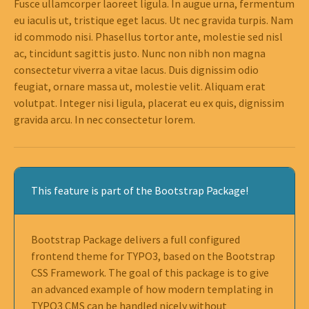
Fusce ullamcorper laoreet ligula. In augue urna, fermentum
eu iaculis ut, tristique eget lacus. Ut nec gravida turpis. Nam
id commodo nisi. Phasellus tortor ante, molestie sed nisl
ac, tincidunt sagittis justo. Nunc non nibh non magna
consectetur viverra a vitae lacus. Duis dignissim odio
feugiat, ornare massa ut, molestie velit. Aliquam erat
volutpat. Integer nisi ligula, placerat eu ex quis, dignissim
gravida arcu. In nec consectetur lorem.
This feature is part of the Bootstrap Package!
Bootstrap Package delivers a full configured
frontend theme for TYPO3, based on the Bootstrap
CSS Framework. The goal of this package is to give
an advanced example of how modern templating in
TYPO3 CMS can be handled nicely without